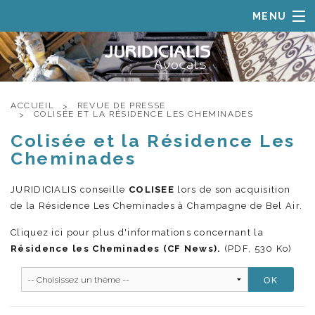
MENU
ACCUEIL
LE CABINET
DOMAINES DE COMPÉTENCES
ACCUEIL
REVUE DE PRESSE
COLISÉE ET LA RÉSIDENCE LES CHEMINADES
EQUIPE
Colisée et la Résidence Les
REVUE DE PRESSE
Cheminades
CONTACT
JURIDICIALIS conseille
COLISEE
lors de son acquisition
de la Résidence Les Cheminades à Champagne de Bel Air.
Cliquez ici pour plus d'informations concernant la
Résidence les Cheminades (CF News).
(PDF, 530 Ko)