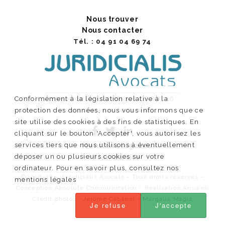
Nous trouver
Nous contacter
Tél. : 04 91 04 69 74
Conformément à la législation relative à la
19 rue de la République CS 80336
protection des données, nous vous informons que ce
13217 Marseille Cedex 2
site utilise des cookies à des fins de statistiques. En
cliquant sur le bouton 'Accepter', vous autorisez les
services tiers que nous utilisons à éventuellement
Mentions légales
déposer un ou plusieurs cookies sur votre
Plan du site
ordinateur. Pour en savoir plus, consultez nos
©2018-26 - Juridicialis Avocats - Tous droits réservés -
mentions légales
Conception Absolute Communication - Réalisation Answeb
Crédit photos :
Jerôme Cabanel
-
Margaux Magis
Je refuse
J'accepte