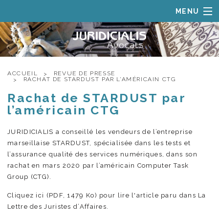
MENU
ACCUEIL
LE CABINET
DOMAINES DE COMPÉTENCES
ACCUEIL
REVUE DE PRESSE
RACHAT DE STARDUST PAR L’AMÉRICAIN CTG
EQUIPE
Rachat de STARDUST par
REVUE DE PRESSE
l’américain CTG
CONTACT
JURIDICIALIS a conseillé les vendeurs de l’entreprise
marseillaise STARDUST, spécialisée dans les tests et
l’assurance qualité des services numériques, dans son
rachat en mars 2020 par l’américain Computer Task
Group (CTG).
Cliquez ici
(PDF, 1479 Ko)
pour lire l'article paru dans La
Lettre des Juristes d’Affaires.